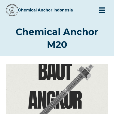
Skip
Chemical Anchor Indonesia
to
content
Chemical Anchor
M20