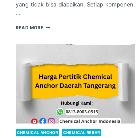
yang tidak bisa diabaikan. Setiap komponen,
…
JASA
READ MORE
TES
TARIK
ANCHOR
&
REBAR
AKURAT
CHEMICAL ANCHOR
CHEMICAL REBAR