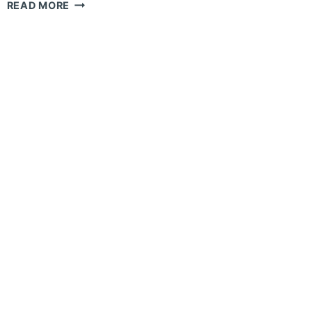
PASANG
READ MORE
CHEMICAL
ANGKUR
HILTI
M16