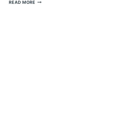
LAYANAN
READ MORE
PEMASANGAN
CHEMICAL
ANCHOR
INDONESIA