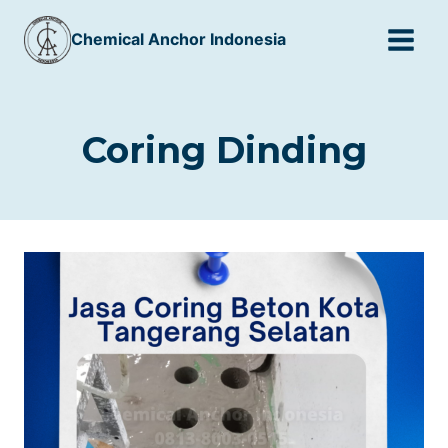
Skip
Chemical Anchor Indonesia
to
content
Coring Dinding