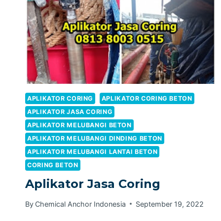
APLIKATOR CORING
APLIKATOR CORING BETON
APLIKATOR JASA CORING
APLIKATOR MELUBANGI BETON
APLIKATOR MELUBANGI DINDING BETON
APLIKATOR MELUBANGI LANTAI BETON
CORING BETON
Aplikator Jasa Coring
By
Chemical Anchor Indonesia
September 19, 2022