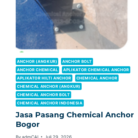
ANCHOR (ANGKUR)
ANCHOR BOLT
ANCHOR CHEMICAL
APLIKATOR CHEMICAL ANCHOR
APLIKATOR HILTI ANCHOR
CHEMICAL ANCHOR
CHEMICAL ANCHOR (ANGKUR)
CHEMICAL ANCHOR BOLT
CHEMICAL ANCHOR INDONESIA
Jasa Pasang Chemical Anchor
Bogor
By
admCAI
Juli 29, 2026