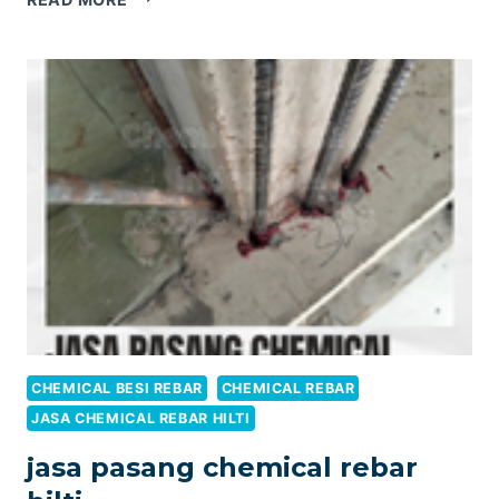
PASANG
REBAR
YANG
BENAR
UNTUK
KONSTRUKSI
BETON
BERTULANG
CHEMICAL BESI REBAR
CHEMICAL REBAR
JASA CHEMICAL REBAR HILTI
jasa pasang chemical rebar