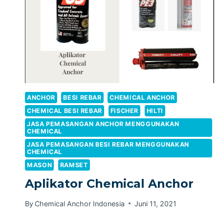
ANCHOR
BESI REBAR
CHEMICAL ANCHOR
CHEMICAL BESI REBAR
FISCHER
HILTI
JASA PEMASANGAN ANCHOR MENGGUNAKAN
CHEMICAL
JASA PEMASANGAN BESI REBAR MENGGUNAKAN
CHEMICAL
MASON
RAMSET
Aplikator Chemical Anchor
By
Chemical Anchor Indonesia
Juni 11, 2021