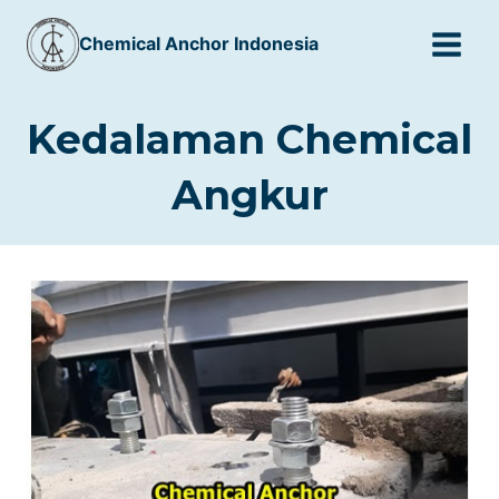
Skip
Chemical Anchor Indonesia
to
content
Kedalaman Chemical
Angkur