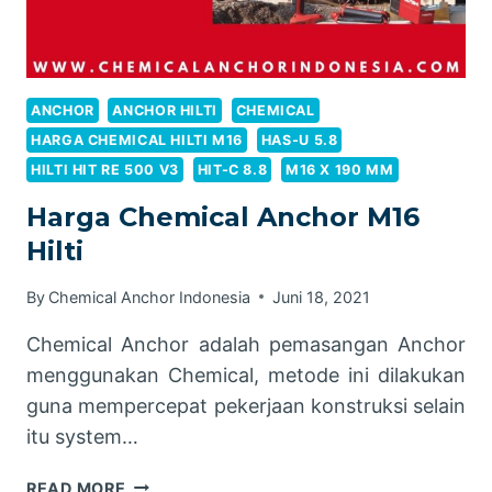
ANCHOR
ANCHOR HILTI
CHEMICAL
HARGA CHEMICAL HILTI M16
HAS-U 5.8
HILTI HIT RE 500 V3
HIT-C 8.8
M16 X 190 MM
Harga Chemical Anchor M16
Hilti
By
Chemical Anchor Indonesia
Juni 18, 2021
Chemical Anchor adalah pemasangan Anchor
menggunakan Chemical, metode ini dilakukan
guna mempercepat pekerjaan konstruksi selain
itu system…
HARGA
READ MORE