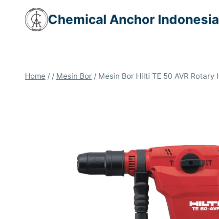
Skip
Chemical Anchor Indonesia
to
content
Home
/
/
Mesin Bor
/
Mesin Bor Hilti TE 50 AVR Rotar