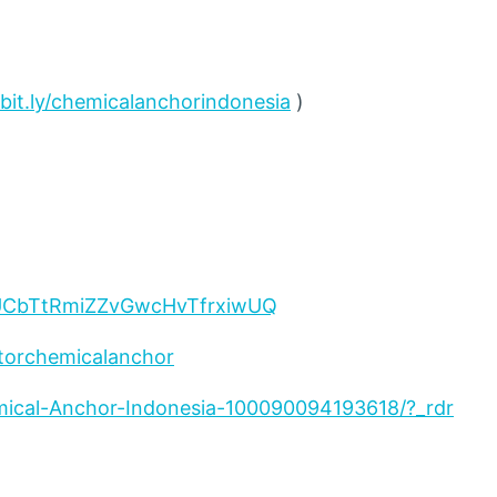
/bit.ly/chemicalanchorindonesia
)
/UCbTtRmiZZvGwcHvTfrxiwUQ
torchemicalanchor
ical-Anchor-Indonesia-100090094193618/?_rdr