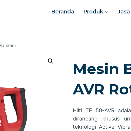
Beranda
Produk
Jasa
y Hammer
Mesin B
AVR Ro
Hilti TE 50-AVR adal
dirancang khusus un
teknologi Active Vibr