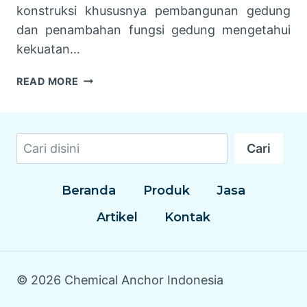
konstruksi khususnya pembangunan gedung
dan penambahan fungsi gedung mengetahui
kekuatan…
JASA
READ MORE
TES
TARIK
CHEMICAL
Cari
ANGKUR
Cari
(PULL
OUT
TEST
Beranda
Produk
Jasa
ANCHOR)
Artikel
Kontak
© 2026 Chemical Anchor Indonesia