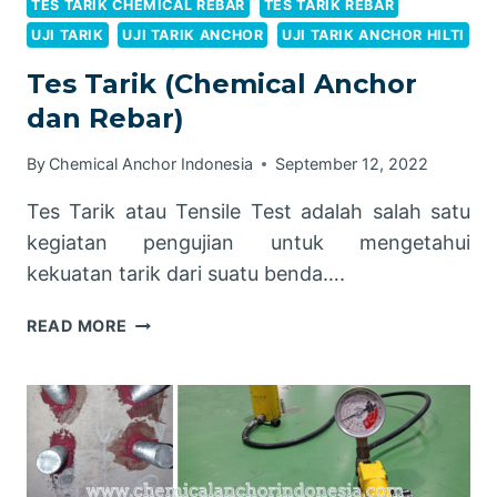
TES TARIK CHEMICAL REBAR
TES TARIK REBAR
UJI TARIK
UJI TARIK ANCHOR
UJI TARIK ANCHOR HILTI
Tes Tarik (Chemical Anchor
dan Rebar)
By
Chemical Anchor Indonesia
September 12, 2022
Tes Tarik atau Tensile Test adalah salah satu
kegiatan pengujian untuk mengetahui
kekuatan tarik dari suatu benda….
TES
READ MORE
TARIK
(CHEMICAL
ANCHOR
DAN
REBAR)