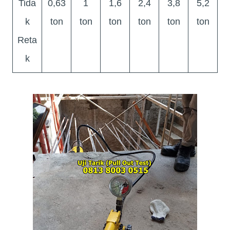
Tida
0,63
1
1,6
2,4
3,8
5,2
k
ton
ton
ton
ton
ton
ton
Reta
k