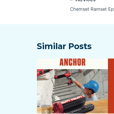
Navigasi
Chemset Ramset Ep
pos
Similar Posts