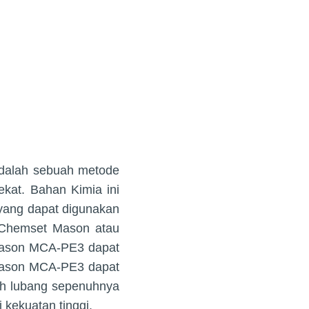
dalah sebuah metode
at. Bahan Kimia ini
yang dapat digunakan
 Chemset Mason atau
ason MCA-PE3 dapat
 Mason MCA-PE3 dapat
uh lubang sepenuhnya
 kekuatan tinggi.