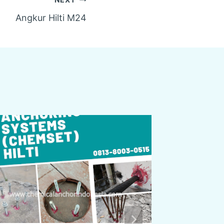
Angkur Hilti M24
Chemic
By
Chemica
Mei 28, 2