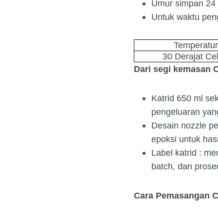
Umur simpan 24
Untuk waktu pen
Temperatu
30 Derajat Ce
Dari segi kemasan
Katrid 650 ml se
pengeluaran yan
Desain nozzle p
epoksi untuk ha
Label katrid : m
batch, dan pros
Cara Pemasangan Ch