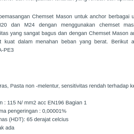
 pemasangan Chemset Mason untuk anchor berbagai uk
M20 dan M24 dengan menggunakan chemset mas
itas yang sangat bagus dan dengan Chemset Mason an
t kuat dalam menahan beban yang berat. Berikut ad
A-PE3
as, Pasta non -melentur, sensitivitas rendah terhadap
n : 115 N/ mm2 acc EN196 Bagian 1
ma pengeringan : 0,00001%
nas (HDT): 65 derajat celcius
dak ada