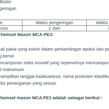
 Bulan
geringan
re
Waktu pengeringan
Waktu 
lcius
2 Jam
 Chemset Mason MCA-PE3:
kali pakai yang kokoh dalam perbandingan epoksi dan p
g benar.
encampuran statis inovatif yang sepenuhnya mencamp
sil maksimum.
enampilkan tanggal kadaluwarsa, nama produsen klasifik
edur penanganan yang sesuai.
emset mason MCA PE3 adalah sebagai berikut :