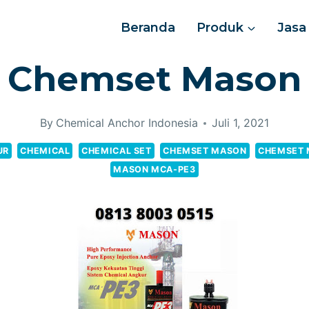
Beranda
Produk
Jasa
Chemset Mason
By
Chemical Anchor Indonesia
Juli 1, 2021
UR
CHEMICAL
CHEMICAL SET
CHEMSET MASON
CHEMSET 
MASON MCA-PE3