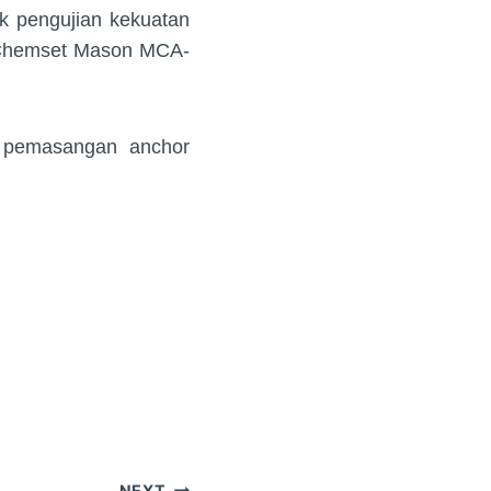
k pengujian kekuatan
n Chemset Mason MCA-
k pemasangan anchor
NEXT