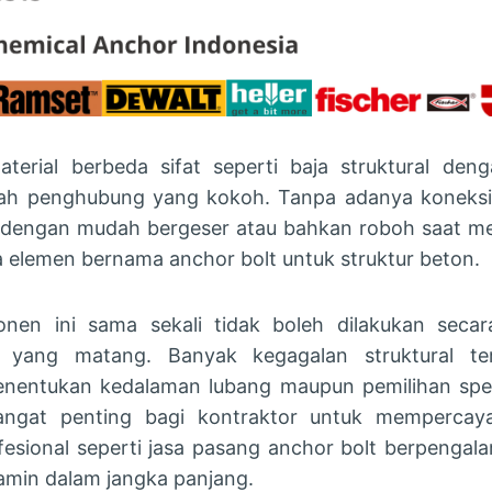
erial berbeda sifat seperti baja struktural den
h penghubung yang kokoh. Tanpa adanya koneksi y
 dengan mudah bergeser atau bahkan roboh saat me
ya elemen bernama anchor bolt untuk struktur beton.
en ini sama sekali tidak boleh dilakukan secara
s yang matang. Banyak kegagalan struktural te
nentukan kedalaman lubang maupun pemilihan spesi
sangat penting bagi kontraktor untuk mempercay
fesional seperti jasa pasang anchor bolt berpenga
amin dalam jangka panjang.