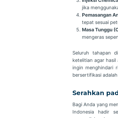
Injeksi Chemic
jika menggunak
Pemasangan An
tepat sesuai pet
Masa Tunggu (C
mengeras sepenu
Seluruh tahapan d
ketelitian agar has
ingin menghindari r
bersertifikasi adalah
Serahkan pad
Bagi Anda yang memb
Indonesia hadir s