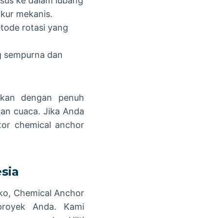
us ke dalam lubang
kur mekanis.
ode rotasi yang
g sempurna dan
kukan dengan penuh
han cuaca. Jika Anda
ator chemical anchor
sia
iko, Chemical Anchor
 proyek Anda. Kami