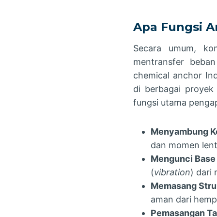
Apa Fungsi A
Secara umum, kom
mentransfer beban
chemical anchor Ind
di berbagai proyek 
fungsi utama penga
Menyambung Kol
dan momen lentu
Mengunci Base 
(
vibration
) dari
Memasang Struk
aman dari hemp
Pemasangan Tan