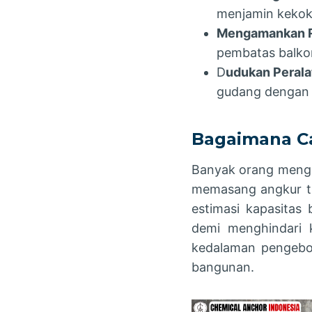
menjamin kekoko
Mengamankan Rai
pembatas balkon
D
udukan Peralat
gudang dengan 
Bagaimana Ca
Banyak orang mengi
memasang angkur ti
estimasi kapasitas
demi menghindari k
kedalaman pengebo
bangunan.