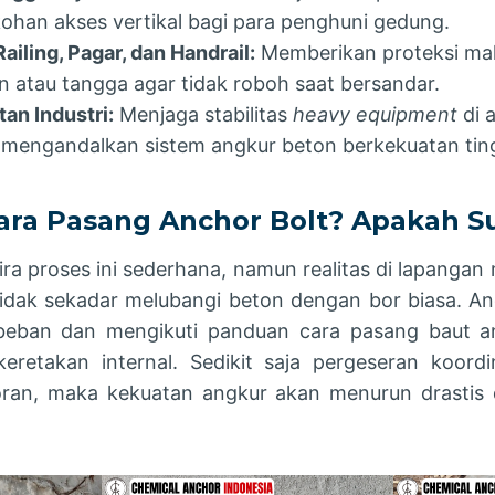
han akses vertikal bagi para penghuni gedung.
ling, Pagar, dan Handrail:
Memberikan proteksi mak
 atau tangga agar tidak roboh saat bersandar.
an Industri:
Menjaga stabilitas
heavy equipment
di 
mengandalkan sistem angkur beton berkekuatan ting
ra Pasang Anchor Bolt? Apakah S
ra proses ini sederhana, namun realitas di lapanga
dak sekadar melubangi beton dengan bor biasa. 
 beban dan mengikuti panduan cara pasang baut an
eretakan internal. Sedikit saja pergeseran koord
ran, maka kekuatan angkur akan menurun drasti