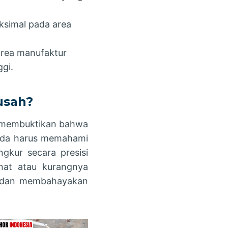
simal pada area
area manufaktur
gi.
usah?
n membuktikan bahwa
Anda harus memahami
gkur secara presisi
inat atau kurangnya
s dan membahayakan