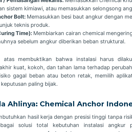
al / Pemasangan Mekanis:
Memasukkan chemical khus
an sistem kimiawi, atau memasukkan selongsong ang
chor Bolt:
Memasukkan besi baut angkur dengan met
unjuk teknis produk.
uring Time):
Membiarkan cairan chemical mengerin
hnya sebelum angkur diberikan beban struktural.
i atas membuktikan bahwa instalasi harus dila
il akhir kuat, kokoh, dan tahan lama terhadap peruba
isiko gagal beban atau beton retak, memilih aplik
 keputusan paling bijak.
a Ahlinya: Chemical Anchor Indone
utuhkan hasil kerja dengan presisi tinggi tanpa ris
ebagai solusi total kebutuhan instalasi angkur