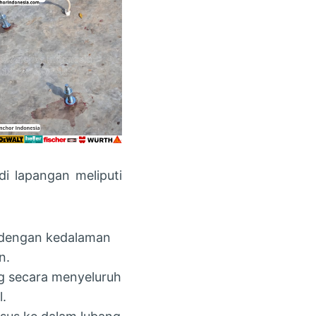
i lapangan meliputi
 dengan kedalaman
n.
g secara menyeluruh
.